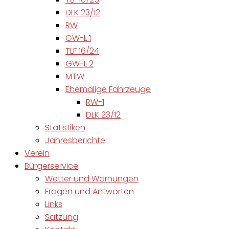
DLK 23/12
RW
GW-L 1
TLF 16/24
GW-L 2
MTW
Ehemalige Fahrzeuge
RW-1
DLK 23/12
Statistiken
Jahresberichte
Verein
Bürgerservice
Wetter und Warnungen
Fragen und Antworten
Links
Satzung