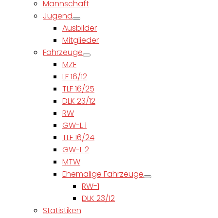
Mannschaft
Jugend
Ausbilder
Mitglieder
Fahrzeuge
MZF
LF 16/12
TLF 16/25
DLK 23/12
RW
GW-L 1
TLF 16/24
GW-L 2
MTW
Ehemalige Fahrzeuge
RW-1
DLK 23/12
Statistiken