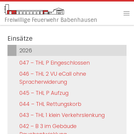
Zum Inhalt springen
Me
Freiwillige Feuerwehr Babenhausen
Einsätze
2026
047 – THL P Eingeschlossen
046 – THL 2 VU eCall ohne
Spracherwiderung
045 – THL P Aufzug
044 – THL Rettungskorb
043 – THL 1 klein Verkehrslenkung
042 – B 3 im Gebäude