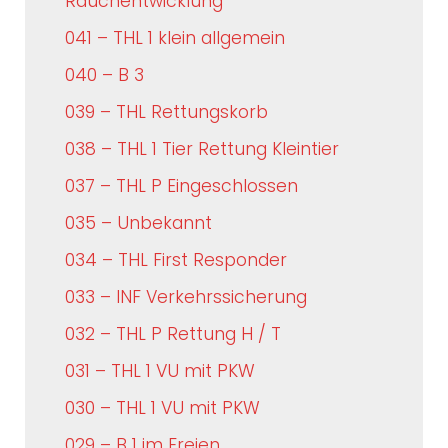
Rauchentwicklung
041 – THL 1 klein allgemein
040 – B 3
039 – THL Rettungskorb
038 – THL 1 Tier Rettung Kleintier
037 – THL P Eingeschlossen
035 – Unbekannt
034 – THL First Responder
033 – INF Verkehrssicherung
032 – THL P Rettung H / T
031 – THL 1 VU mit PKW
030 – THL 1 VU mit PKW
029 – B 1 im Freien