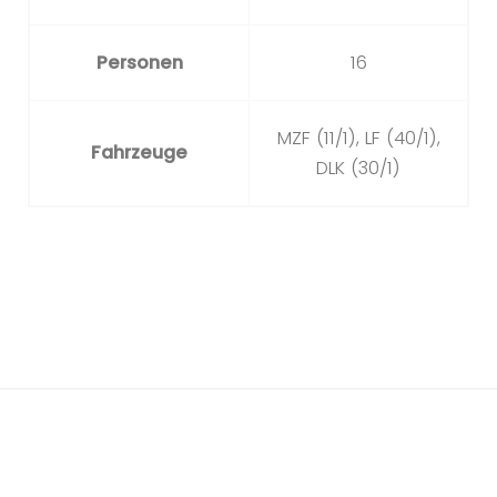
Personen
16
MZF (11/1), LF (40/1),
Fahrzeuge
DLK (30/1)