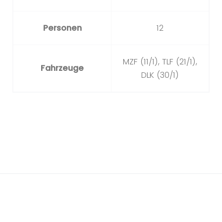
Personen
12
MZF (11/1), TLF (21/1),
Fahrzeuge
DLK (30/1)