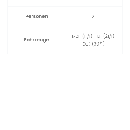
Personen
21
MZF (11/1), TLF (21/1),
Fahrzeuge
DLK (30/1)