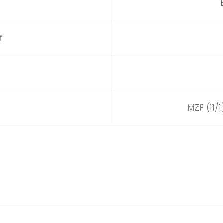
r
MZF (11/1