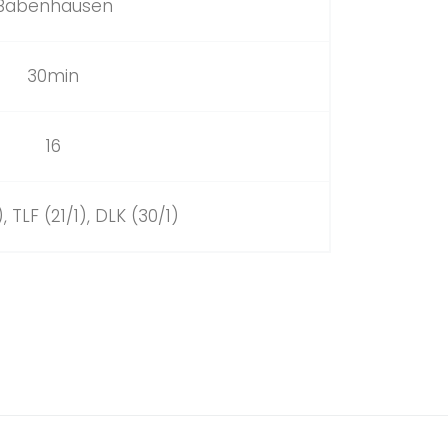
Babenhausen
30min
16
), TLF (21/1), DLK (30/1)