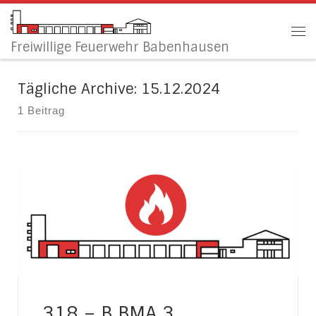
Zum Inhalt springen
Me
Freiwillige Feuerwehr Babenhausen
Tägliche Archive:
15.12.2024
1 Beitrag
318 – B BMA 3