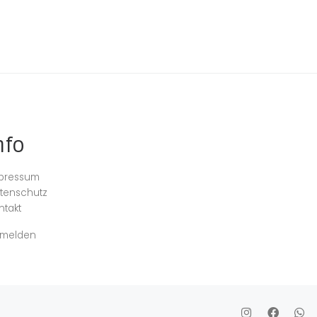
nfo
pressum
tenschutz
ntakt
melden