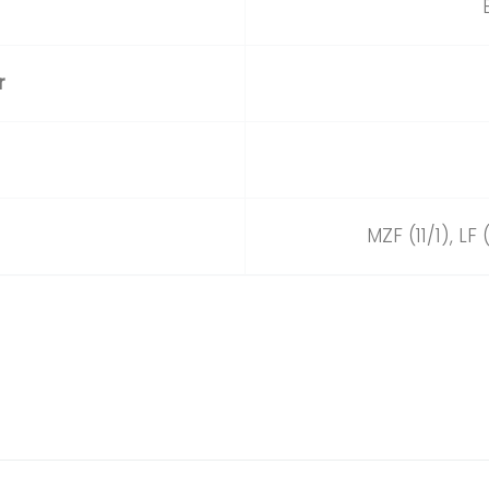
r
MZF (11/1), LF 