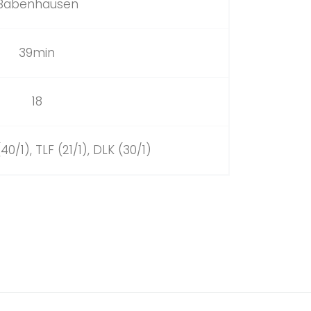
Babenhausen
39min
18
(40/1), TLF (21/1), DLK (30/1)