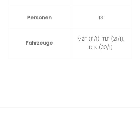
Personen
13
MZF (11/1), TLF (21/1),
Fahrzeuge
DLK (30/1)