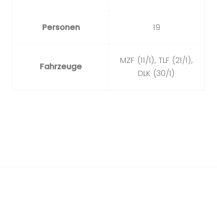
Personen
19
MZF (11/1), TLF (21/1),
Fahrzeuge
DLK (30/1)