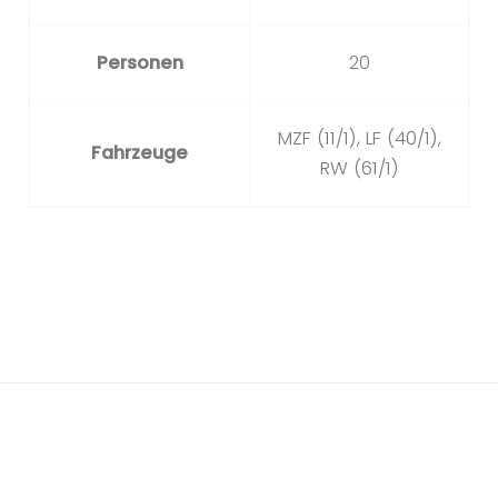
Personen
20
MZF (11/1), LF (40/1),
Fahrzeuge
RW (61/1)