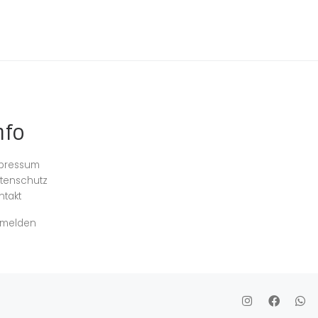
nfo
pressum
tenschutz
ntakt
melden