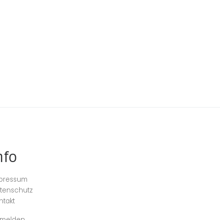
nfo
pressum
tenschutz
ntakt
melden