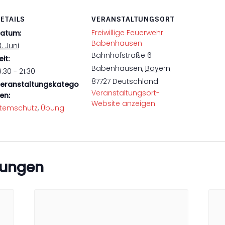
ETAILS
VERANSTALTUNGSORT
Freiwillige Feuerwehr
atum:
Babenhausen
8. Juni
Bahnhofstraße 6
eit:
Babenhausen
,
Bayern
9:30 - 21:30
87727
Deutschland
eranstaltungskatego
Veranstaltungsort-
ien:
Website anzeigen
temschutz
,
Übung
tungen