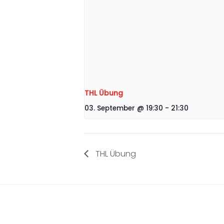
THL Übung
03. September @ 19:30
-
21:30
THL Übung