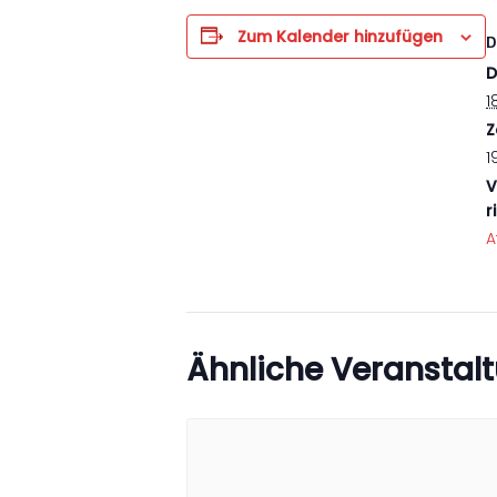
Zum Kalender hinzufügen
D
D
1
Z
1
V
r
A
Ähnliche Veranstal