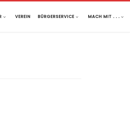
R
VEREIN
BÜRGERSERVICE
MACH MIT . . .