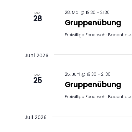
m
w
28. Mai @ 19:30
-
21:30
DO.
28
ä
Gruppenübung
h
l
Freiwillige Feuerwehr Babenha
e
n
.
Juni 2026
25. Juni @ 19:30
-
21:30
DO.
25
Gruppenübung
Freiwillige Feuerwehr Babenha
Juli 2026