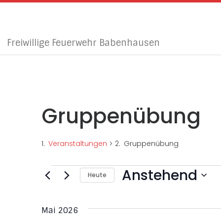
Zum Inhalt springen
Freiwillige Feuerwehr Babenhausen
Gruppenübung
Veranstaltungen
Gruppenübung
Veranstaltungen
Anstehend
Heute
D
a
Mai 2026
t
u